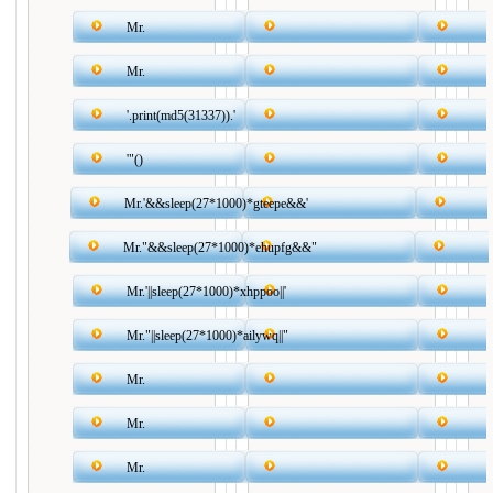
Mr.
Mr.
'.print(md5(31337)).'
'"()
Mr.'&&sleep(27*1000)*gteepe&&'
Mr."&&sleep(27*1000)*ehupfg&&"
Mr.'||sleep(27*1000)*xhppoo||'
Mr."||sleep(27*1000)*ailywq||"
Mr.
Mr.
Mr.