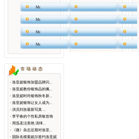
Mr.
Mr.
Mr.
Mr.
洛亚妮银饰加盟品牌闪...
洛亚妮教你银饰品的佩...
洛亚妮时尚银饰秋冬新...
洛亚妮银饰让女人成为...
演员刘孜最新写真 ...
李宇春的个性私房银首饰
周迅圣洁美艳 演绎...
《微》杂志近期对洛亚...
国际名模索妮尔签约洛亚妮