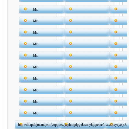
Mr.
Mr.
Mr.
Mr.
Mr.
Mr.
Mr.
Mr.
Mr.
Mr.
http://dicrpdbjmemujemfyopp.zzz/yrphmgdpgulaszriylqiipemefmacafkxycjaxjs?.