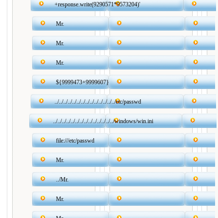
+response.write(9290571*9573204)'
Mr.
Mr.
Mr.
${9999473+9999607}
../../../../../../../../../../../../../../etc/passwd
../../../../../../../../../../../../../../windows/win.ini
file:///etc/passwd
Mr.
../Mr.
Mr.