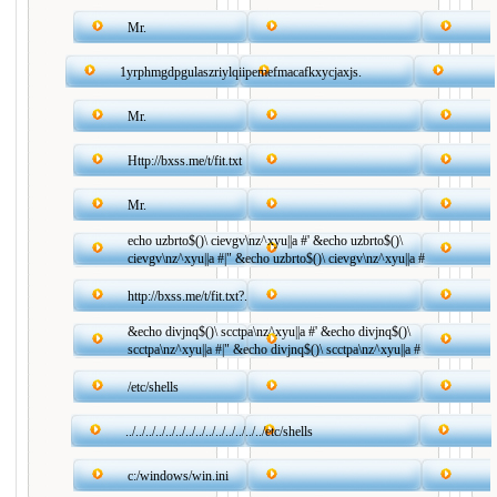
Mr.
1yrphmgdpgulaszriylqiipemefmacafkxycjaxjs.
Mr.
Http://bxss.me/t/fit.txt
Mr.
echo uzbrto$()\ cievgv\nz^xyu||a #' &echo uzbrto$()\
cievgv\nz^xyu||a #|" &echo uzbrto$()\ cievgv\nz^xyu||a #
http://bxss.me/t/fit.txt?.
&echo divjnq$()\ scctpa\nz^xyu||a #' &echo divjnq$()\
scctpa\nz^xyu||a #|" &echo divjnq$()\ scctpa\nz^xyu||a #
/etc/shells
../../../../../../../../../../../../../../etc/shells
c:/windows/win.ini