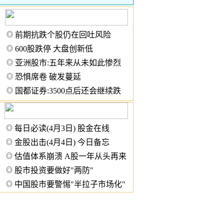
◎
前期抗跌个股仍在回吐风险
◎
600股跌停 大盘创新低
◎
亚洲股市:五年来从未如此惨烈
◎
恐惧席卷 破发蔓延
◎
国都证券:3500点后还会继续跌
◎
每日必读(4月3日)
股金在线
◎
金股出击(4月4日)
今日备忘
◎
估值体系崩溃 A股一年从头再来
◎
股市投资要做好"两防"
◎
中国股市要警惕"半拉子市场化"