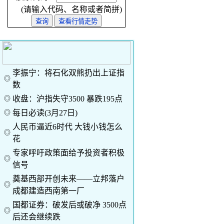
(请输入代码、名称或者简拼)
李振宁：将石化双熊扔出上证指
◎
数
◎
收盘：沪指失守3500 暴跌195点
◎
每日必读(3月27日)
人民币逼近6时代 大钱小钱怎么
◎
花
专家呼吁政策面给予投资者积极
◎
信号
奠基西部开创未来——立邦落户
◎
成都建造西南第一厂
国都证券：破发后或破净 3500点
◎
后还会继续跌