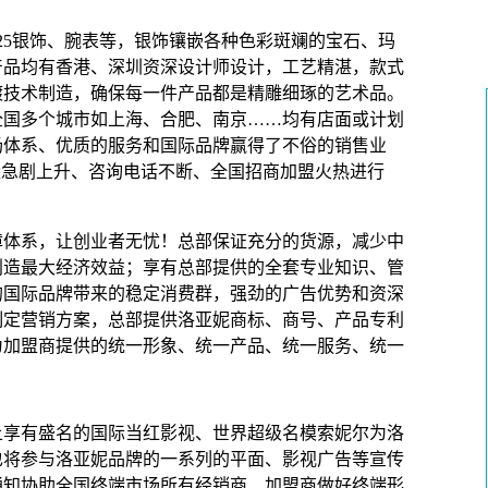
5银饰、腕表等，银饰镶嵌各种色彩斑斓的宝石、玛
产品均有香港、深圳资深设计师设计，工艺精湛，款式
镀技术制造，确保每一件产品都是精雕细琢的艺术品。
全国多个城市如上海、合肥、南京……均有店面或计划
场体系、优质的服务和国际品牌赢得了不俗的销售业
问量急剧上升、咨询电话不断、全国招商加盟火热进行
系，让创业者无忧！总部保证充分的货源，减少中
创造最大经济效益；享有总部提供的全套专业知识、管
的国际品牌带来的稳定消费群，强劲的广告优势和资深
制定营销方案，总部提供洛亚妮商标、商号、产品专利
为加盟商提供的统一形象、统一产品、统一服务、统一
有盛名的国际当红影视、世界超级名模索妮尔为洛
也将参与洛亚妮品牌的一系列的平面、影视广告等宣传
通知协助全国终端市场所有经销商、加盟商做好终端形