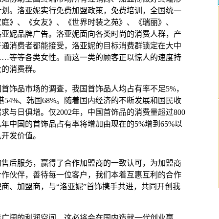
计划。洛亚妮实行免费加盟政策，免费培训，全国统一
家庭》、《女友》、《世界时装之苑》、《瑞丽》、
洛亚妮品牌广告。洛亚妮面向各类时尚的消费人群，产
普通消费者都能接受，洛亚妮的目标消费群锁定在大中
……等等各类女性。而这一类的顾客正以惊人的速度持
大的消费群。
饰品市场的调查，我国首饰品人均占有率不足5%，
香港54%、韩国68%。随着国内经济的不断发展和国民收
与日俱增。仅2002年，中国首饰品的消费量超过800
年中国的首饰品占有率将增加由现在的5%增到65%以
具开发价值。
售后服务，赢得了合作加盟商的一致认可，为加盟商
合作伙伴，善待每一位客户，我们本着互惠互利的合作
商、加盟商，与“洛亚妮”首饰携手共进，共同开创我
阔的利润空间，这必将会在国内造就一代创业赢