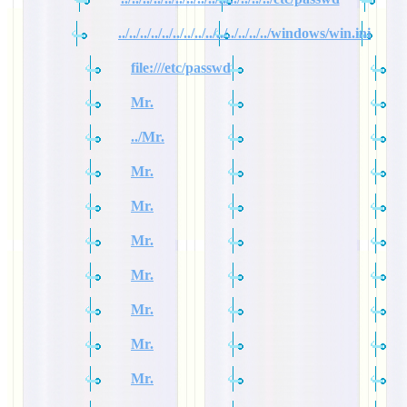
../../../../../../../../../../../../../../windows/win.ini
file:///etc/passwd
Mr.
../Mr.
Mr.
Mr.
Mr.
Mr.
Mr.
Mr.
Mr.