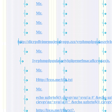
Mr.
Mr.
Mr.
Mr.
http://dicrpdbjmemujemfyopp.zzz/yrphmgdpgulaszriylq
Mr.
1yrphmgdpgulaszriylqiipemefmacafkxycjaxjs.
Mr.
Http://bxss.me/t/fit.txt
Mr.
echo uzbrto$()\ cievgv\nz^xyu||a #' &echo uz
cievgv\nz^xyu||a #|" &echo uzbrto$()\ cievgv
http://bxss.me/t/fit.txt?.