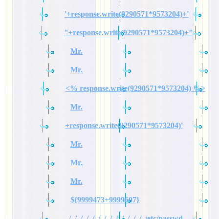
'+response.write(9290571*9573204)+'
"+response.write(9290571*9573204)+"
Mr.
Mr.
<% response.write(9290571*9573204) %>
Mr.
+response.write(9290571*9573204)'
Mr.
Mr.
Mr.
${9999473+9999607}
../../../../../../../../../../../../../../etc/passwd