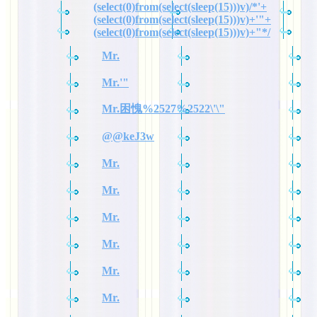
(select(0)from(select(sleep(15)))v)/*'+
(select(0)from(select(sleep(15)))v)+'"+
(select(0)from(select(sleep(15)))v)+"*/
Mr.
Mr.'"
Mr.困愧%2527%2522\'\"
@@keJ3w
Mr.
Mr.
Mr.
Mr.
Mr.
Mr.