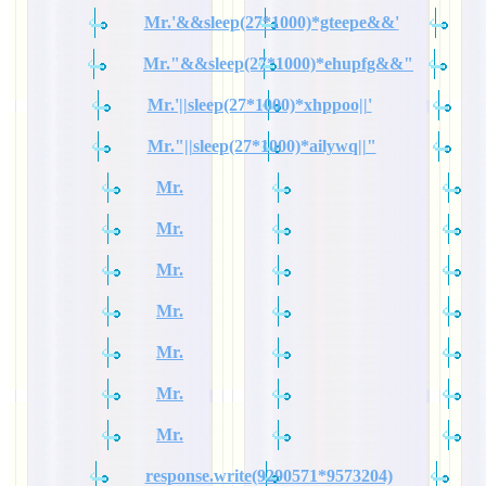
Mr.'&&sleep(27*1000)*gteepe&&'
Mr."&&sleep(27*1000)*ehupfg&&"
Mr.'||sleep(27*1000)*xhppoo||'
Mr."||sleep(27*1000)*ailywq||"
Mr.
Mr.
Mr.
Mr.
Mr.
Mr.
Mr.
response.write(9290571*9573204)