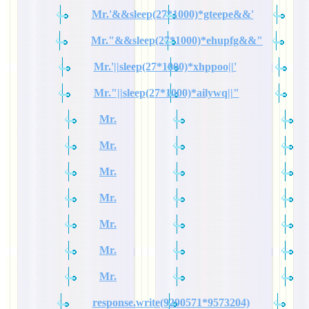
Mr.'&&sleep(27*1000)*gteepe&&'
Mr."&&sleep(27*1000)*ehupfg&&"
Mr.'||sleep(27*1000)*xhppoo||'
Mr."||sleep(27*1000)*ailywq||"
Mr.
Mr.
Mr.
Mr.
Mr.
Mr.
Mr.
response.write(9290571*9573204)