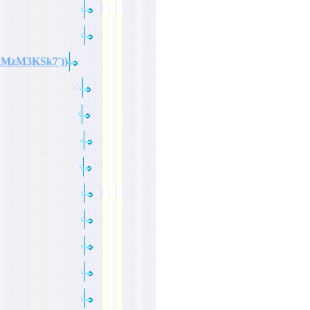
xMzM3KSk7'));