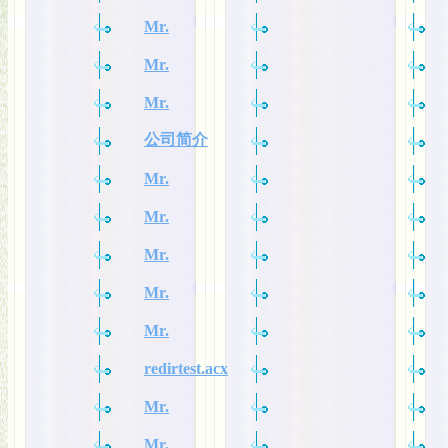
Mr.
Mr.
Mr.
公司简介
Mr.
Mr.
Mr.
Mr.
Mr.
redirtest.acx
Mr.
Mr.