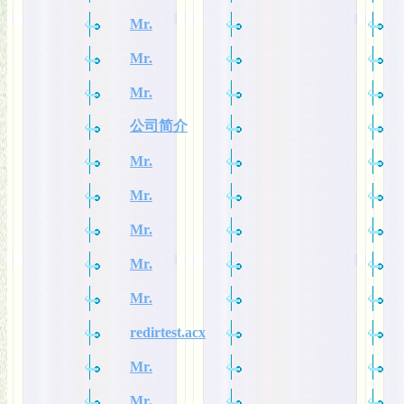
Mr.
Mr.
Mr.
公司简介
Mr.
Mr.
Mr.
Mr.
Mr.
redirtest.acx
Mr.
Mr.