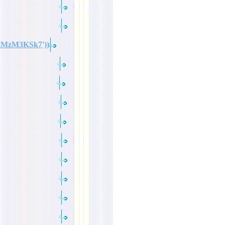
xMzM3KSk7'));