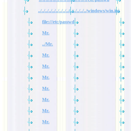
../../../../../../../../../../../../../../windows/win.ini
file:///etc/passwd
Mr.
../Mr.
Mr.
Mr.
Mr.
Mr.
Mr.
Mr.
Mr.