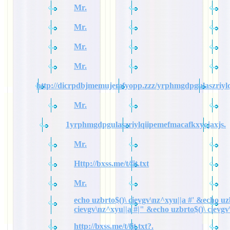
Mr.
Mr.
Mr.
Mr.
http://dicrpdbjmemujemfyopp.zzz/yrphmgdpgulaszriylq
Mr.
1yrphmgdpgulaszriylqiipemefmacafkxycjaxjs.
Mr.
Http://bxss.me/t/fit.txt
Mr.
echo uzbrto$()\ cievgv\nz^xyu||a #' &echo uz
cievgv\nz^xyu||a #|" &echo uzbrto$()\ cievgv
http://bxss.me/t/fit.txt?.