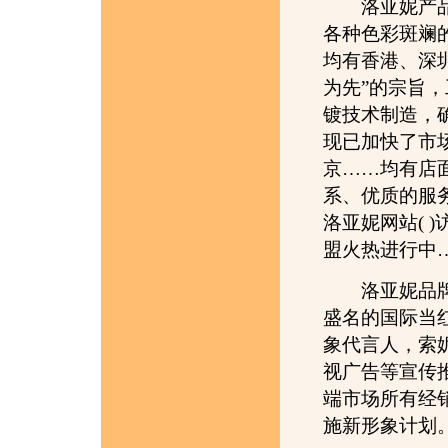
洛亚妮产品涵
各种色彩斑斓
均有香港、深
为先”的宗旨
镀技术制造，
现已加快了市
京……均有店
系、优质的服
洛亚妮网站( 
盟火热进行中
洛亚妮品牌不
盛名的国际当
象代言人，索
视广告等宣传
端市场所有经
施新形象计划