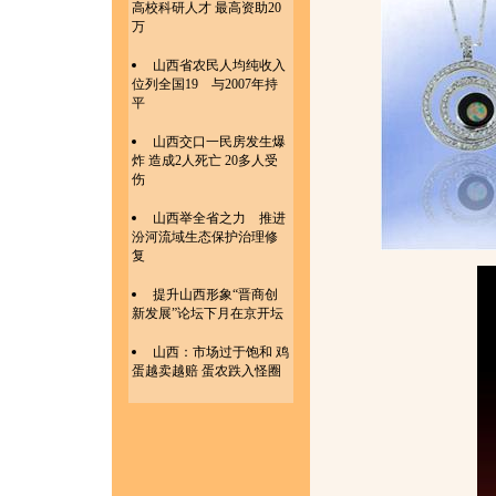
高校科研人才 最高资助20
万
山西省农民人均纯收入
位列全国19 与2007年持
平
山西交口一民房发生爆
炸 造成2人死亡 20多人受
伤
山西举全省之力 推进
汾河流域生态保护治理修
复
提升山西形象“晋商创
新发展”论坛下月在京开坛
山西：市场过于饱和 鸡
蛋越卖越赔 蛋农跌入怪圈