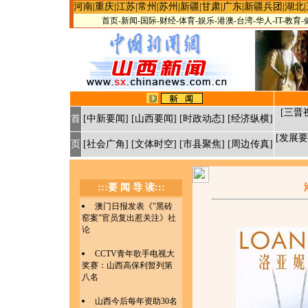
河南|重庆|江苏|常州|苏州|新疆|甘肃|广东|新疆兵团|湖北|
首页-新闻-国际-财经-体育-娱乐-港澳-台湾-华人-IT-教育
[三晋视
首
[中新要闻] [山西要闻] [时政动态] [经济纵横]
[发展要
页
[社会广角] [文体时空] [市县聚焦] [周边传真]
:::要 闻 导 读:::
澳门日报发表《"黑砖
窑案"官员复出惹关注》社
论
CCTV青年歌手电视大
奖赛：山西高保利暂列第
八名
山西今后每年资助30名