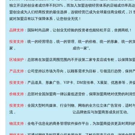
独立开店的创业者成功率不到20%，而加入加盟连锁经营体系的店铺成功率高达
盟创业成为人们经商投资的最佳选择，连锁经营已成为全球最佳商业模式，21 
妮对加盟店有以下保障体系，让您创业无忧！
品牌支持：
国际时尚品牌，让创业无经验的投资者也能轻松开店，坐拥商机！
投资支持：
统一的经营理念，统一的管理、统一的价格、统一的形象、统一的支
家， 成功一家”。
区域保护：
总部将在加盟店周围范围内不开设第二家专卖店或专柜，以保障加
产品支持：
公司坚持以市场为导向，以顾客需求为目标，引领流行趋势，保持
投资支持：
产品道具、形象广告、VIP卡、DM宣传单、X展架、优惠券等，并
价格支持：
总部对全国加盟商一律以最低进货价，保障加盟商绝对优势的利润
投资支持：
全国大型时尚媒体、行业刊物、网络的全方位立体广告宣传，适时
流， 让品牌效应与加盟商形成良好互动。
物流支持：
全电子信息化的商务管理软件操作平台，为加盟商提供更及时周到