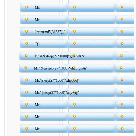
Mr.
Mr.
'.print(md5(31337)).'
'"()
Mr.'&&sleep(27*1000)*gteepe&&'
Mr."&&sleep(27*1000)*ehupfg&&"
Mr.'||sleep(27*1000)*xhppoo||'
Mr."||sleep(27*1000)*ailywq||"
Mr.
Mr.
Mr.