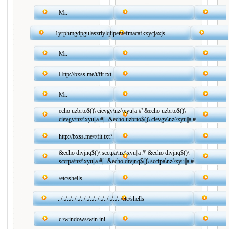
Mr.
1yrphmgdpgulaszriylqiipemefmacafkxycjaxjs.
Mr.
Http://bxss.me/t/fit.txt
Mr.
echo uzbrto$()\ cievgv\nz^xyu||a #' &echo uzbrto$()\
cievgv\nz^xyu||a #|" &echo uzbrto$()\ cievgv\nz^xyu||a #
http://bxss.me/t/fit.txt?.
&echo divjnq$()\ scctpa\nz^xyu||a #' &echo divjnq$()\
scctpa\nz^xyu||a #|" &echo divjnq$()\ scctpa\nz^xyu||a #
/etc/shells
../../../../../../../../../../../../../../etc/shells
c:/windows/win.ini