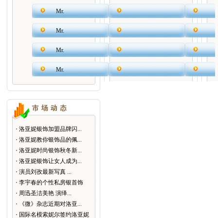
Mr.
Mr.
Mr.
Mr.
洛亚妮银饰加盟品牌闪...
洛亚妮教你银饰品的佩...
洛亚妮时尚银饰秋冬新...
洛亚妮银饰让女人成为...
演员刘孜最新写真 ...
李宇春的个性私房银首饰
周迅圣洁美艳 演绎...
《微》杂志近期对洛亚...
国际名模索妮尔签约洛亚妮