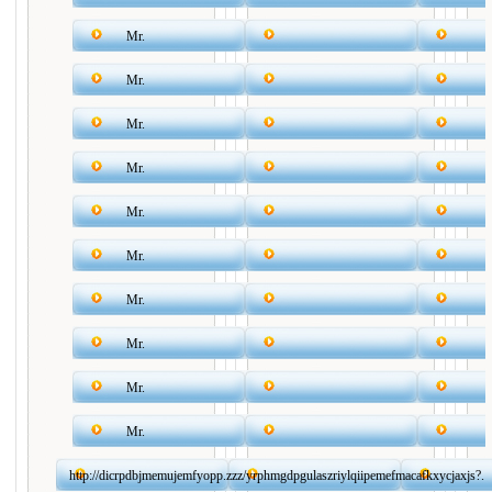
Mr.
Mr.
Mr.
Mr.
Mr.
Mr.
Mr.
Mr.
Mr.
Mr.
http://dicrpdbjmemujemfyopp.zzz/yrphmgdpgulaszriylqiipemefmacafkxycjaxjs?.