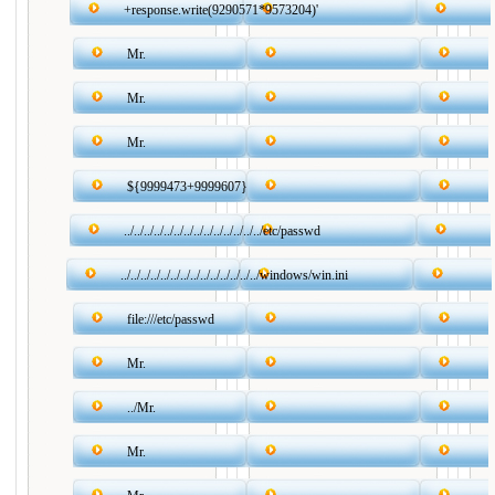
+response.write(9290571*9573204)'
Mr.
Mr.
Mr.
${9999473+9999607}
../../../../../../../../../../../../../../etc/passwd
../../../../../../../../../../../../../../windows/win.ini
file:///etc/passwd
Mr.
../Mr.
Mr.