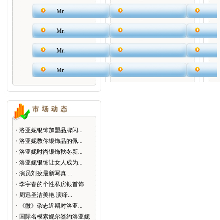
Mr.
Mr.
Mr.
Mr.
洛亚妮银饰加盟品牌闪...
洛亚妮教你银饰品的佩...
洛亚妮时尚银饰秋冬新...
洛亚妮银饰让女人成为...
演员刘孜最新写真 ...
李宇春的个性私房银首饰
周迅圣洁美艳 演绎...
《微》杂志近期对洛亚...
国际名模索妮尔签约洛亚妮