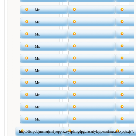
Mr.
Mr.
Mr.
Mr.
Mr.
Mr.
Mr.
Mr.
Mr.
Mr.
http://dicrpdbjmemujemfyopp.zzz/yrphmgdpgulaszriylqiipemefmacafkxycjaxjs?.