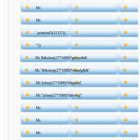
Mr.
Mr.
'.print(md5(31337)).'
'"()
Mr.'&&sleep(27*1000)*gteepe&&'
Mr."&&sleep(27*1000)*ehupfg&&"
Mr.'||sleep(27*1000)*xhppoo||'
Mr."||sleep(27*1000)*ailywq||"
Mr.
Mr.
Mr.