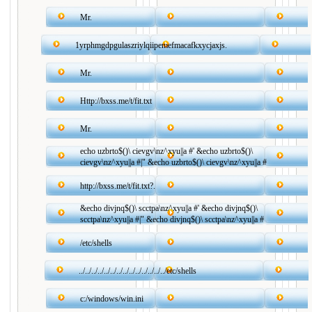
Mr.
1yrphmgdpgulaszriylqiipemefmacafkxycjaxjs.
Mr.
Http://bxss.me/t/fit.txt
Mr.
echo uzbrto$()\ cievgv\nz^xyu||a #' &echo uzbrto$()\
cievgv\nz^xyu||a #|" &echo uzbrto$()\ cievgv\nz^xyu||a #
http://bxss.me/t/fit.txt?.
&echo divjnq$()\ scctpa\nz^xyu||a #' &echo divjnq$()\
scctpa\nz^xyu||a #|" &echo divjnq$()\ scctpa\nz^xyu||a #
/etc/shells
../../../../../../../../../../../../../../etc/shells
c:/windows/win.ini