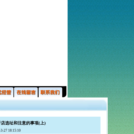
店选址和注意的事项(上)
-3-27 18:15:10